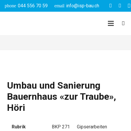
044 556 70 59
info@isp-bau.ch
phone
email
Umbau und Sanierung
Bauernhaus «zur Traube»,
Höri
Rubrik
BKP 271 Gipserarbeiten