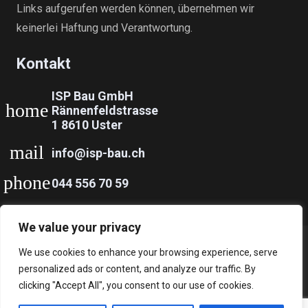
Links aufgerufen werden können, übernehmen wir
keinerlei Haftung und Verantwortung.
Kontakt
ISP Bau GmbH
home
Rännenfeldstrasse
1 8610 Uster
mail
info@isp-bau.ch
phone
044 556 70 59
We value your privacy
We use cookies to enhance your browsing experience, serve
© 2022 ISP Bau GmbH – Design und Realisierung von
Banovi AG
personalized ads or content, and analyze our traffic. By
clicking "Accept All", you consent to our use of cookies.
Impressum