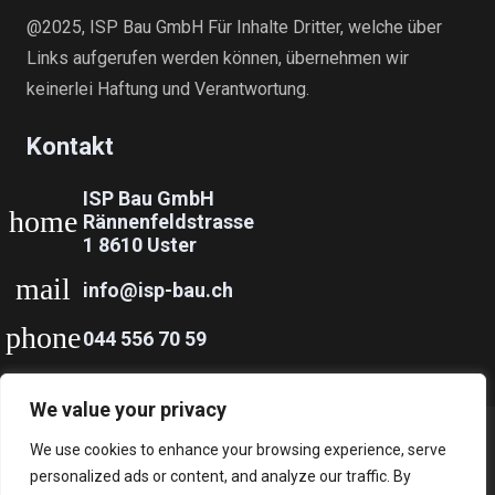
@2025, ISP Bau GmbH Für Inhalte Dritter, welche über
Links aufgerufen werden können, übernehmen wir
keinerlei Haftung und Verantwortung.
Kontakt
ISP Bau GmbH
home
Rännenfeldstrasse
1 8610 Uster
mail
info@isp-bau.ch
phone
044 556 70 59
We value your privacy
© 2022 ISP Bau GmbH – Design und Realisierung von
We use cookies to enhance your browsing experience, serve
Banovi AG
personalized ads or content, and analyze our traffic. By