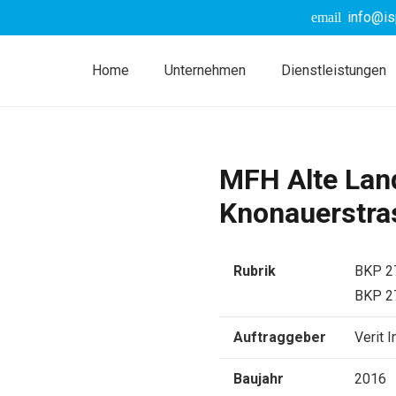
info@is
email
Home
Unternehmen
Dienstleistungen
MFH Alte Land
Knonauerstras
Rubrik
BKP 2
BKP 2
Auftraggeber
Verit 
Baujahr
2016